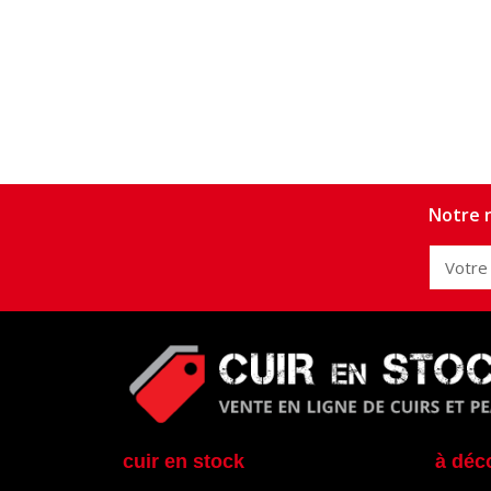
Notre n
cuir en stock
à déc