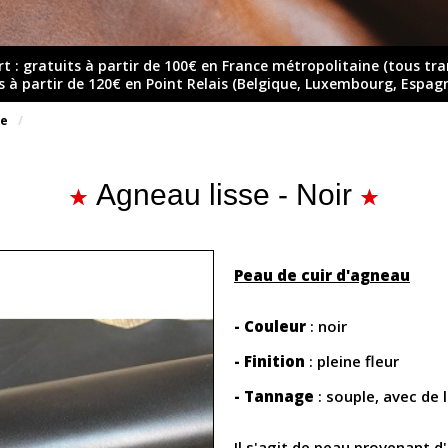
rt : gratuits à partir de 100€ en France métropolitaine (tous tr
ts à partir de 120€ en Point Relais (Belgique, Luxembourg, Espag
ue
Agneau lisse - Noir
Peau de cuir d'agneau
- Couleur
: noir
- Finition
: pleine fleur
- Tannage
: souple, avec de 
Il s'agit de peau provenant 