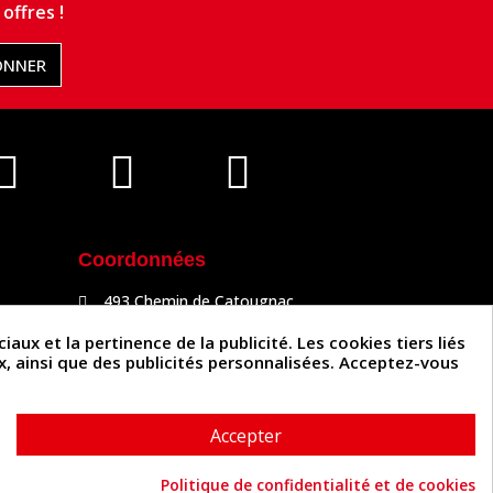
offres !
ONNER
Coordonnées
493 Chemin de Catougnac
81300 Graulhet
05 63 34 51 88
x et la pertinence de la publicité. Les cookies tiers liés
contact@cuirenstock.com
ux, ainsi que des publicités personnalisées. Acceptez-vous
Accepter
Politique de confidentialité et de cookies