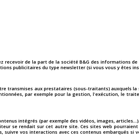
ez recevoir de la part de la société B&G des informations d
ons publicitaires du type newsletter (si vous vous y êtes insc
e transmises aux prestataires (sous-traitants) auxquels la s
entionnées, par exemple pour la gestion, l'exécution, le tr
contenus intégrés (par exemple des vidéos, images, articles…)
eur se rendait sur cet autre site. Ces sites web pourraient 
ers, suivre vos interactions avec ces contenus embarqués si 