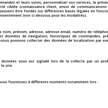
andes et leurs suivis, personnaliser vos services, la préven
ité ciblée (connaissance client, envoi de communications 
euvent être fondés sur différentes bases légales en fonct
consentement (voir ci-dessous pour les modalités).
nom, prénom, adresse, adresse email, numéro de téléphone,
 et données de navigation, historiques de commandes, préf
s, nous pouvons collecter des données de localisation par ex
s données vous est signalé lors de la collecte par un ast
le site.
nous fournissez à différents moments notamment lors :