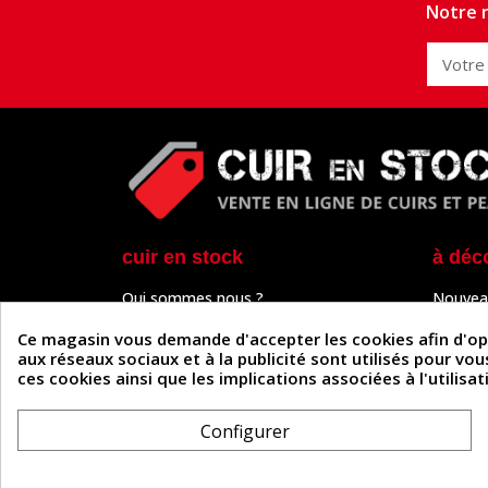
Notre n
cuir en stock
à déc
Qui sommes nous ?
Nouvea
Programme de fidélité
Cuir & 
Paiement sécurisé
Outils 
Ce magasin vous demande d'accepter les cookies afin d'optim
Un problème de connexion ?
Tutos
aux réseaux sociaux et à la publicité sont utilisés pour vo
Frais de livraison
Actuali
ces cookies ainsi que les implications associées à l'utilis
Nos partenaires
Guide
Formulaire de rétractation
Configurer