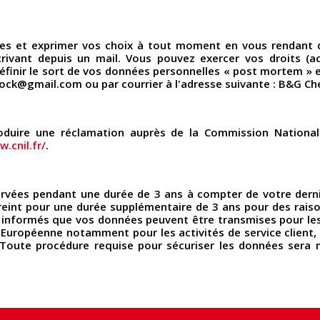
es et exprimer vos choix à tout moment en vous rendant
rivant depuis un mail. Vous pouvez exercer vos droits (acc
 définir le sort de vos données personnelles « post mortem »
tock@gmail.com ou par courrier à l'adresse suivante : B&G C
troduire une réclamation auprès de la Commission Nationale
.cnil.fr/
.
vées pendant une durée de 3 ans à compter de votre derniè
reint pour une durée supplémentaire de 3 ans pour des raiso
es informés que vos données peuvent être transmises pour le
 Européenne notamment pour les activités de service client,
 Toute procédure requise pour sécuriser les données sera