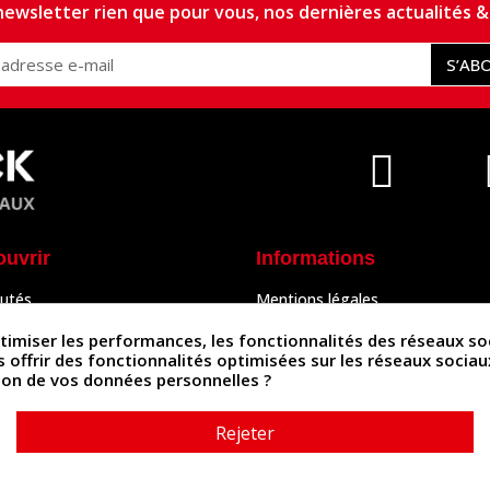
ewsletter rien que pour vous, nos dernières actualités & 
S’AB
ouvrir
Informations
utés
Mentions légales
Peaux
Conditions Générales de Vente
& Accessoires
Politique de confidentialité
iser les performances, les fonctionnalités des réseaux sociau
Politique des cookies
us offrir des fonctionnalités optimisées sur les réseaux socia
tés
Contactez-nous
ation de vos données personnelles ?
Rejeter