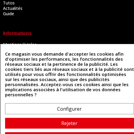
Tutos
Actualités
Guide
Informations
Mentions légales
Conditions Générales de Vente
Ce magasin vous demande d'accepter les cookies afin
Politique de confidentialité
d'optimiser les performances, les fonctionnalités des
Politique des cookies
réseaux sociaux et la pertinence de la publicité. Les
Contactez-nous
cookies tiers liés aux réseaux sociaux et à la publicité sont
utilisés pour vous offrir des fonctionnalités optimisées
sur les réseaux sociaux, ainsi que des publicités
personnalisées. Acceptez-vous ces cookies ainsi que les
Coordonnées
implications associées à l'utilisation de vos données
personnelles ?
493 Chemin de Catougnac
05 63 34 51 88
81300 Graulhet
contact@cuirenstock.com
Configurer
Rejeter
Cuirenstock © 2026 - Une création Quatrys 💙