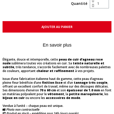
Quantité
AJOUTER AU PANIER
En savoir plus
Élégante, douce et intemporelle, cette
peau de cuir d’agneau rose
nude
sublimera toutes vos créations en cuir. Sa
teinte naturelle et
subtile
, très tendance, s’accorde facilement avec de nombreuses palettes
de couleurs, apportant
chaleur et raffinement
à vos projets.
Issue d’une fabrication italienne haut de gamme, cette peau d’agneau
pleine fleur bénéficie d’une
finition lisse
et d’un
tannage très souple
,
offrant un excellent confort de travail, même sur des découpes délicates.
Ses dimensions d’environ
70 x 60 cm
et son
épaisseur de 1.0 mm
en font
un matériau polyvalent pour le
vêtement
, la
petite maroquinerie
, les
bijoux en cuir
ou encore les
accessoires de mode
.
Vendue à l’unité – chaque peau est unique.
📸
Photo non contractuelle
📦
Produit en stock – expédition sous 24h (jours ouvrés)