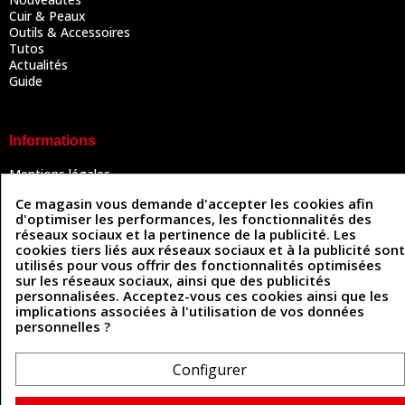
Cuir & Peaux
Outils & Accessoires
Tutos
Actualités
Guide
Informations
Mentions légales
Conditions Générales de Vente
Ce magasin vous demande d'accepter les cookies afin
Politique de confidentialité
d'optimiser les performances, les fonctionnalités des
Politique des cookies
réseaux sociaux et la pertinence de la publicité. Les
Contactez-nous
cookies tiers liés aux réseaux sociaux et à la publicité sont
utilisés pour vous offrir des fonctionnalités optimisées
sur les réseaux sociaux, ainsi que des publicités
personnalisées. Acceptez-vous ces cookies ainsi que les
Coordonnées
implications associées à l'utilisation de vos données
personnelles ?
493 Chemin de Catougnac
05 63 34 51 88
81300 Graulhet
contact@cuirenstock.com
Configurer