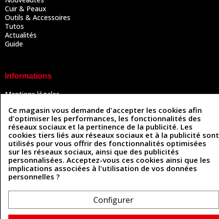
Cuir & Peaux
Outils & Accessoires
Tutos
Actualités
Guide
Informations
Mentions légales
Conditions Générales de Vente
Ce magasin vous demande d'accepter les cookies afin
Politique de confidentialité
d'optimiser les performances, les fonctionnalités des
Politique des cookies
réseaux sociaux et la pertinence de la publicité. Les
Contactez-nous
cookies tiers liés aux réseaux sociaux et à la publicité sont
utilisés pour vous offrir des fonctionnalités optimisées
sur les réseaux sociaux, ainsi que des publicités
personnalisées. Acceptez-vous ces cookies ainsi que les
Coordonnées
implications associées à l'utilisation de vos données
personnelles ?
493 Chemin de Catougnac
05 63 34 51 88
81300 Graulhet
contact@cuirenstock.com
Configurer