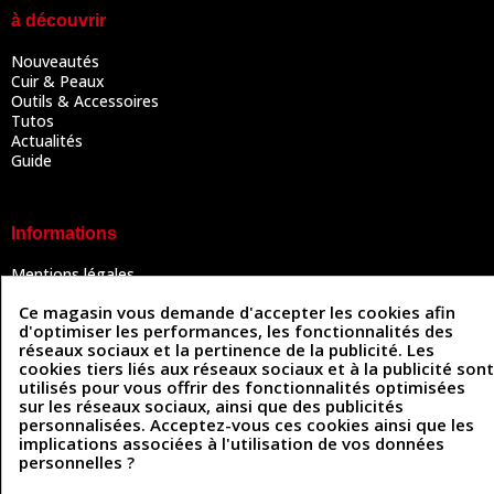
à découvrir
Nouveautés
Cuir & Peaux
Outils & Accessoires
Tutos
Actualités
Guide
Informations
Mentions légales
Conditions Générales de Vente
Ce magasin vous demande d'accepter les cookies afin
Politique de confidentialité
d'optimiser les performances, les fonctionnalités des
Politique des cookies
réseaux sociaux et la pertinence de la publicité. Les
Contactez-nous
cookies tiers liés aux réseaux sociaux et à la publicité sont
utilisés pour vous offrir des fonctionnalités optimisées
sur les réseaux sociaux, ainsi que des publicités
personnalisées. Acceptez-vous ces cookies ainsi que les
Coordonnées
implications associées à l'utilisation de vos données
personnelles ?
493 Chemin de Catougnac
05 63 34 51 88
81300 Graulhet