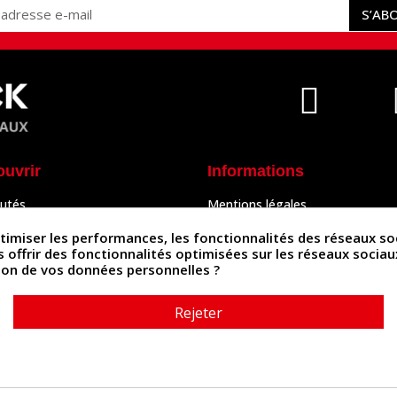
S’AB
ouvrir
Informations
utés
Mentions légales
Peaux
Conditions Générales de Vente
& Accessoires
Politique de confidentialité
iser les performances, les fonctionnalités des réseaux sociau
Politique des cookies
us offrir des fonctionnalités optimisées sur les réseaux socia
tés
Contactez-nous
ation de vos données personnelles ?
Rejeter