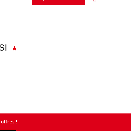
SI
offres !