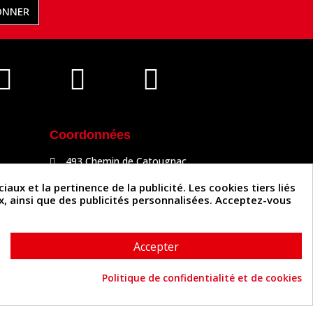
ONNER
Coordonnées
493 Chemin de Catougnac
81300 Graulhet
05 63 34 51 88
x et la pertinence de la publicité. Les cookies tiers liés
contact@cuirenstock.com
ux, ainsi que des publicités personnalisées. Acceptez-vous
Accepter
Politique de confidentialité et de cookies
Cuirenstock © 2026 - Une création Quatrys 💙
Consentement aux cookies