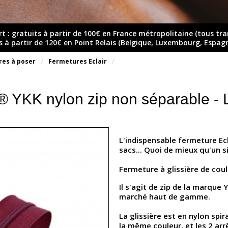
rt : gratuits à partir de 100€ en France métropolitaine (tous tr
ts à partir de 120€ en Point Relais (Belgique, Luxembourg, Espag
res à poser
Fermetures Eclair
® YKK nylon zip non séparable - L
L'indispensable fermeture Ec
sacs... Quoi de mieux qu'un s
Fermeture à glissière de coule
Il s'agit de zip de la marqu
marché haut de gamme.
La glissière est en nylon spir
la même couleur, et les 2 ar