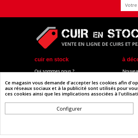
cuir en stock
à déc
Qui sommes nous ?
Nouvea
Programme de fidélité
Cuir & 
Paiement sécurisé
Outils 
Ce magasin vous demande d'accepter les cookies afin d'optim
Un problème de connexion ?
Tutos
aux réseaux sociaux et à la publicité sont utilisés pour vo
Frais de livraison
Actuali
ces cookies ainsi que les implications associées à l'utilis
Nos partenaires
Guide
Formulaire de rétractation
Configurer