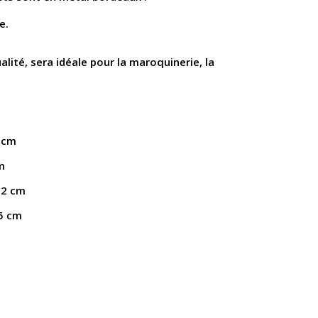
e.
ité, sera idéale pour la maroquinerie, la
8 cm
m
22 cm
.5 cm