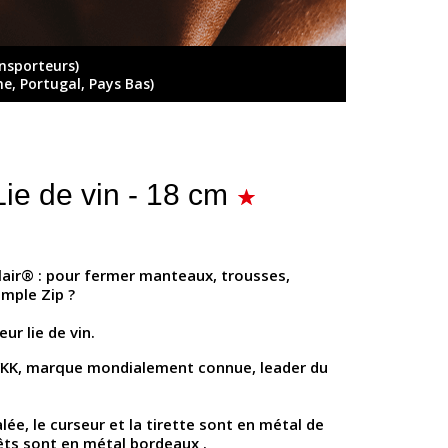
ansporteurs)
ne, Portugal, Pays Bas)
ie de vin - 18 cm
lair® : pour fermer manteaux, trousses,
imple Zip ?
ur lie de vin.
e YKK, marque mondialement connue, leader du
alée, le curseur et la tirette sont en métal de
rêts sont en métal bordeaux .