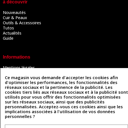
à découvrir
Nouveautés
Cuir & Peaux
Outils & Accessoires
Tutos
Actualités
Guide
Informations
Mentions légales
Conditions Générales de Vente
Ce magasin vous demande d'accepter les cookies afin
Politique de confidentialité
d'optimiser les performances, les fonctionnalités des
Politique des cookies
réseaux sociaux et la pertinence de la publicité. Les
Contactez-nous
cookies tiers liés aux réseaux sociaux et à la publicité sont
utilisés pour vous offrir des fonctionnalités optimisées
sur les réseaux sociaux, ainsi que des publicités
personnalisées. Acceptez-vous ces cookies ainsi que les
Coordonnées
implications associées à l'utilisation de vos données
personnelles ?
493 Chemin de Catougnac
05 63 34 51 88
81300 Graulhet
contact@cuirenstock.com