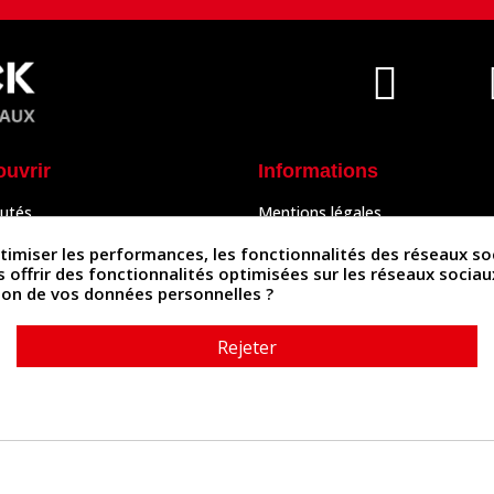
ouvrir
Informations
utés
Mentions légales
Peaux
Conditions Générales de Vente
& Accessoires
Politique de confidentialité
iser les performances, les fonctionnalités des réseaux sociau
Politique des cookies
us offrir des fonctionnalités optimisées sur les réseaux socia
tés
Contactez-nous
ation de vos données personnelles ?
Rejeter