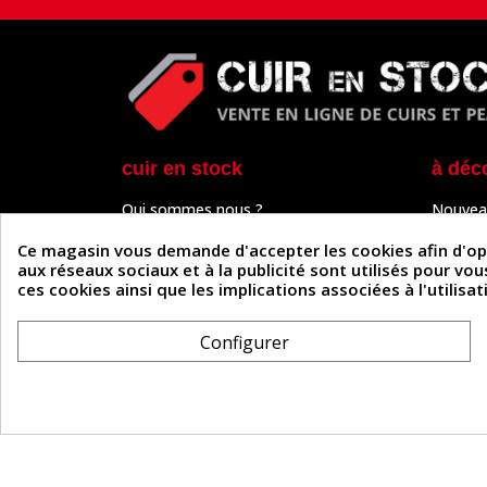
cuir en stock
à déc
Qui sommes nous ?
Nouvea
Programme de fidélité
Cuir & 
Paiement sécurisé
Outils 
Ce magasin vous demande d'accepter les cookies afin d'optim
Un problème de connexion ?
Tutos
aux réseaux sociaux et à la publicité sont utilisés pour vo
Frais de livraison
Actuali
ces cookies ainsi que les implications associées à l'utilis
Nos partenaires
Guide
Formulaire de rétractation
Configurer