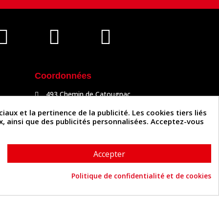
Coordonnées
493 Chemin de Catougnac
81300 Graulhet
05 63 34 51 88
x et la pertinence de la publicité. Les cookies tiers liés
contact@cuirenstock.com
ux, ainsi que des publicités personnalisées. Acceptez-vous
Accepter
Politique de confidentialité et de cookies
Cuirenstock © 2026 - Une création Quatrys 💙
Consentement aux cookies