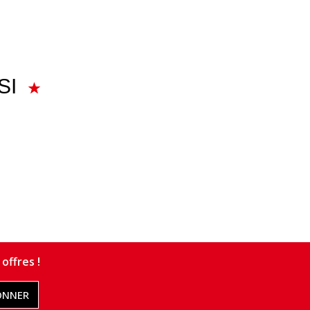
SI
offres !
ONNER