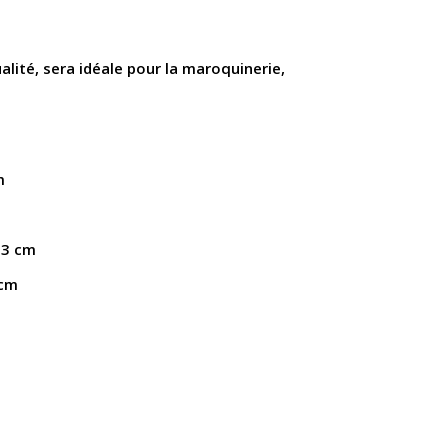
lité, sera idéale pour la maroquinerie,
m
53 cm
 cm