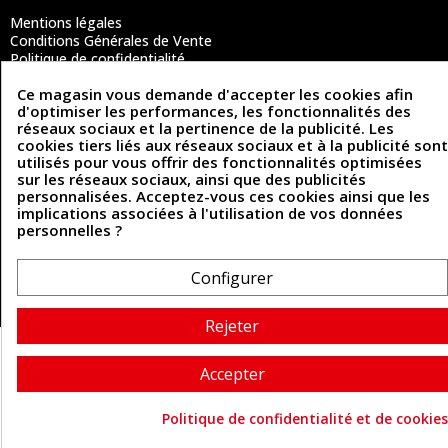
Mentions légales
Conditions Générales de Vente
Politique de confidentialité
Politique des cookies
Ce magasin vous demande d'accepter les cookies afin
Contactez-nous
d'optimiser les performances, les fonctionnalités des
réseaux sociaux et la pertinence de la publicité. Les
cookies tiers liés aux réseaux sociaux et à la publicité sont
Coordonnées
utilisés pour vous offrir des fonctionnalités optimisées
sur les réseaux sociaux, ainsi que des publicités
personnalisées. Acceptez-vous ces cookies ainsi que les
493 Chemin de Catougnac
05 63 34 51 88
implications associées à l'utilisation de vos données
81300 Graulhet
personnelles ?
contact@cuirenstock.com
Configurer
Cuirenstock © 2026 - Une création Quatrys 💙
Rejeter
Accepter
Politique de confidentialité et de cookies
Consentement aux cookie