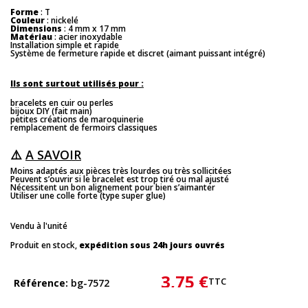
Forme
: T
Couleur
: nickelé
Dimensions
: 4 mm x 17 mm
Matériau
: acier inoxydable
Installation simple et rapide
Système de fermeture rapide et discret (aimant puissant intégré)
Ils sont surtout utilisés pour :
bracelets en cuir ou perles
bijoux DIY (fait main)
petites créations de maroquinerie
remplacement de fermoirs classiques
⚠️
A SAVOIR
Moins adaptés aux pièces très lourdes ou très sollicitées
Peuvent s’ouvrir si le bracelet est trop tiré ou mal ajusté
Nécessitent un bon alignement pour bien s’aimanter
Utiliser une colle forte (type super glue)
Vendu à l'unité
Produit en stock,
expédition sous 24h jours ouvrés
3,75 €
TTC
Référence
bg-7572