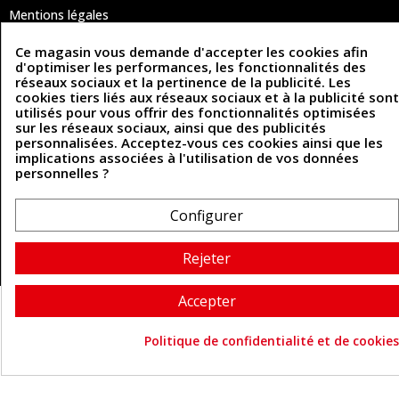
Mentions légales
Conditions Générales de Vente
Politique de confidentialité
Ce magasin vous demande d'accepter les cookies afin
Politique des cookies
d'optimiser les performances, les fonctionnalités des
Contactez-nous
réseaux sociaux et la pertinence de la publicité. Les
cookies tiers liés aux réseaux sociaux et à la publicité sont
utilisés pour vous offrir des fonctionnalités optimisées
sur les réseaux sociaux, ainsi que des publicités
Coordonnées
personnalisées. Acceptez-vous ces cookies ainsi que les
implications associées à l'utilisation de vos données
493 Chemin de Catougnac
personnelles ?
05 63 34 51 88
81300 Graulhet
contact@cuirenstock.com
Configurer
Rejeter
Cuirenstock © 2026 - Une création Quatrys 💙
Accepter
Politique de confidentialité et de cookies
Consentement aux cookie