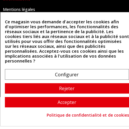
Mentions légales
Conditions Générales de Vente
Politique de confidentialité
Ce magasin vous demande d'accepter les cookies afin
Politique des cookies
d'optimiser les performances, les fonctionnalités des
Contactez-nous
réseaux sociaux et la pertinence de la publicité. Les
cookies tiers liés aux réseaux sociaux et à la publicité sont
utilisés pour vous offrir des fonctionnalités optimisées
sur les réseaux sociaux, ainsi que des publicités
Coordonnées
personnalisées. Acceptez-vous ces cookies ainsi que les
implications associées à l'utilisation de vos données
493 Chemin de Catougnac
personnelles ?
05 63 34 51 88
81300 Graulhet
contact@cuirenstock.com
Configurer
Rejeter
Cuirenstock © 2026 - Une création Quatrys 💙
Accepter
Politique de confidentialité et de cookies
Consentement aux cookie