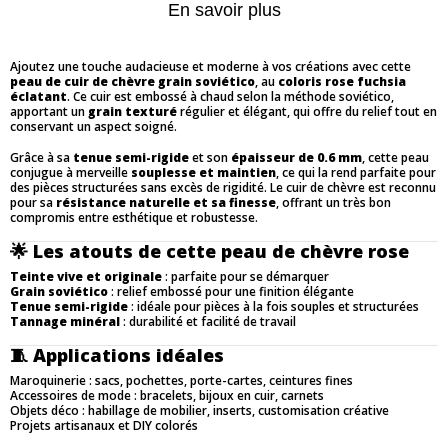
En savoir plus
Ajoutez une touche audacieuse et moderne à vos créations avec cette
peau de cuir de chèvre grain soviético
, au
coloris rose fuchsia
éclatant
. Ce cuir est embossé à chaud selon la méthode soviético,
apportant un
grain texturé
régulier et élégant, qui offre du relief tout en
conservant un aspect soigné.
Grâce à sa
tenue semi-rigide
et son
épaisseur de 0.6 mm
, cette peau
conjugue à merveille
souplesse et maintien
, ce qui la rend parfaite pour
des pièces structurées sans excès de rigidité. Le cuir de chèvre est reconnu
pour sa
résistance naturelle et sa finesse
, offrant un très bon
compromis entre esthétique et robustesse.
🌟
Les atouts de cette peau de chèvre rose
Teinte vive et originale
: parfaite pour se démarquer
Grain soviético
: relief embossé pour une finition élégante
Tenue semi-rigide
: idéale pour pièces à la fois souples et structurées
Tannage minéral
: durabilité et facilité de travail
🧵
Applications idéales
Maroquinerie : sacs, pochettes, porte-cartes, ceintures fines
Accessoires de mode : bracelets, bijoux en cuir, carnets
Objets déco : habillage de mobilier, inserts, customisation créative
Projets artisanaux et DIY colorés