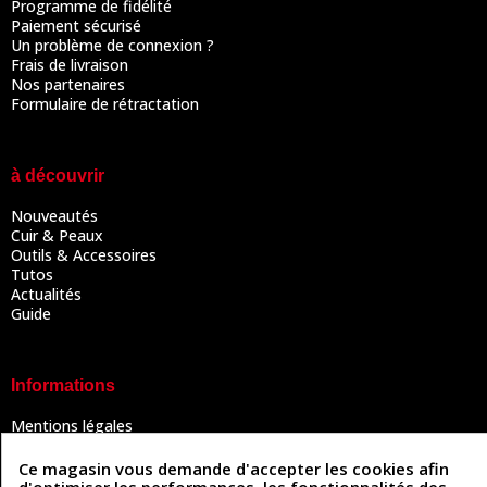
Programme de fidélité
Paiement sécurisé
Un problème de connexion ?
Frais de livraison
Nos partenaires
Formulaire de rétractation
à découvrir
Nouveautés
Cuir & Peaux
Outils & Accessoires
Tutos
Actualités
Guide
Informations
Mentions légales
Conditions Générales de Vente
Politique de confidentialité
Ce magasin vous demande d'accepter les cookies afin
Politique des cookies