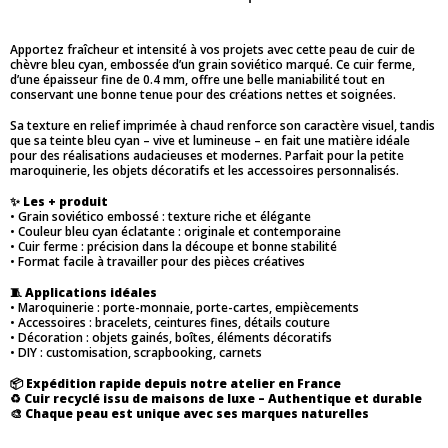
Apportez fraîcheur et intensité à vos projets avec cette peau de cuir de
chèvre bleu cyan, embossée d’un grain soviético marqué. Ce cuir ferme,
d’une épaisseur fine de 0.4 mm, offre une belle maniabilité tout en
conservant une bonne tenue pour des créations nettes et soignées.
Sa texture en relief imprimée à chaud renforce son caractère visuel, tandis
que sa teinte bleu cyan – vive et lumineuse – en fait une matière idéale
pour des réalisations audacieuses et modernes. Parfait pour la petite
maroquinerie, les objets décoratifs et les accessoires personnalisés.
✨
Les + produit
• Grain soviético embossé : texture riche et élégante
• Couleur bleu cyan éclatante : originale et contemporaine
• Cuir ferme : précision dans la découpe et bonne stabilité
• Format facile à travailler pour des pièces créatives
🧵
Applications idéales
• Maroquinerie : porte-monnaie, porte-cartes, empiècements
• Accessoires : bracelets, ceintures fines, détails couture
• Décoration : objets gainés, boîtes, éléments décoratifs
• DIY : customisation, scrapbooking, carnets
📦
Expédition rapide depuis notre atelier en France
♻️
Cuir recyclé issu de maisons de luxe – Authentique et durable
🎨
Chaque peau est unique avec ses marques naturelles