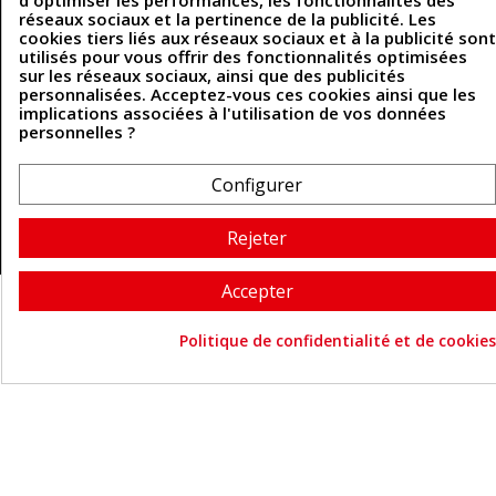
d'optimiser les performances, les fonctionnalités des
Contactez-nous
réseaux sociaux et la pertinence de la publicité. Les
cookies tiers liés aux réseaux sociaux et à la publicité sont
utilisés pour vous offrir des fonctionnalités optimisées
sur les réseaux sociaux, ainsi que des publicités
Coordonnées
personnalisées. Acceptez-vous ces cookies ainsi que les
implications associées à l'utilisation de vos données
493 Chemin de Catougnac
personnelles ?
05 63 34 51 88
81300 Graulhet
contact@cuirenstock.com
Configurer
Rejeter
Cuirenstock © 2026 - Une création Quatrys 💙
Accepter
Politique de confidentialité et de cookies
Consentement aux cookie