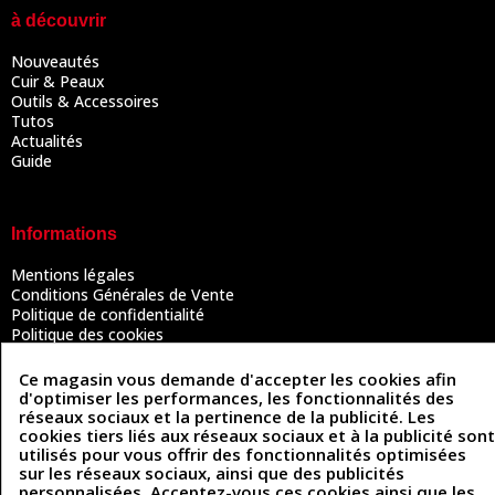
à découvrir
Nouveautés
Cuir & Peaux
Outils & Accessoires
Tutos
Actualités
Guide
Informations
Mentions légales
Conditions Générales de Vente
Politique de confidentialité
Politique des cookies
Contactez-nous
Ce magasin vous demande d'accepter les cookies afin
d'optimiser les performances, les fonctionnalités des
réseaux sociaux et la pertinence de la publicité. Les
Coordonnées
cookies tiers liés aux réseaux sociaux et à la publicité sont
utilisés pour vous offrir des fonctionnalités optimisées
493 Chemin de Catougnac
sur les réseaux sociaux, ainsi que des publicités
05 63 34 51 88
81300 Graulhet
personnalisées. Acceptez-vous ces cookies ainsi que les