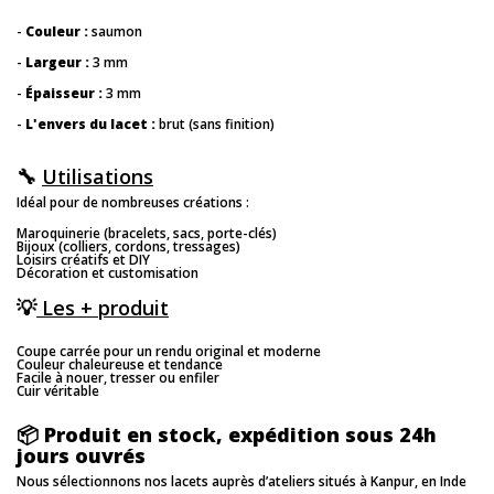
-
Couleur
:
saumon
-
Largeur
:
3 mm
-
Épaisseur
:
3 mm
-
L'envers du lacet :
brut (sans finition)
🔧
Utilisations
Idéal pour de nombreuses créations :
Maroquinerie (bracelets, sacs, porte-clés)
Bijoux (colliers, cordons, tressages)
Loisirs créatifs et DIY
Décoration et customisation
💡
Les + produit
Coupe carrée pour un rendu original et moderne
Couleur chaleureuse et tendance
Facile à nouer, tresser ou enfiler
Cuir véritable
📦
Produit en stock, expédition sous 24h
jours ouvrés
Nous sélectionnons nos lacets auprès d’ateliers situés à Kanpur, en Inde