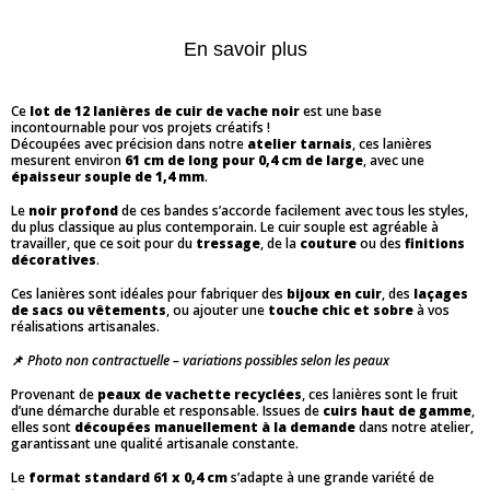
En savoir plus
Ce
lot de 12 lanières de cuir de vache noir
est une base
incontournable pour vos projets créatifs !
Découpées avec précision dans notre
atelier tarnais
, ces lanières
mesurent environ
61 cm de long pour 0,4 cm de large
, avec une
épaisseur souple de 1,4 mm
.
Le
noir profond
de ces bandes s’accorde facilement avec tous les styles,
du plus classique au plus contemporain. Le cuir souple est agréable à
travailler, que ce soit pour du
tressage
, de la
couture
ou des
finitions
décoratives
.
Ces lanières sont idéales pour fabriquer des
bijoux en cuir
, des
laçages
de sacs ou vêtements
, ou ajouter une
touche chic et sobre
à vos
réalisations artisanales.
📌
Photo non contractuelle – variations possibles selon les peaux
Provenant de
peaux de vachette recyclées
, ces lanières sont le fruit
d’une démarche durable et responsable. Issues de
cuirs haut de gamme
,
elles sont
découpées manuellement à la demande
dans notre atelier,
garantissant une qualité artisanale constante.
Le
format standard 61 x 0,4 cm
s’adapte à une grande variété de