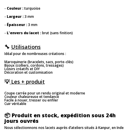
-
Couleur
:
turquoise
-
Largeur
:
3 mm
-
Épaisseur
:
3 mm
-
L'envers du lacet :
brut (sans finition)
🔧
Utilisations
Idéal pour de nombreuses créations :
Maroquinerie (bracelets, sacs, porte-clés)
Bijoux (colliers, cordons, tressages)
Loisirs créatifs et DIY
Décoration et customisation
💡
Les + produit
Coupe carrée pour un rendu original et moderne
Couleur chaleureuse et tendance
Facile à nouer, tresser ou enfiler
Cuir véritable
📦
Produit en stock, expédition sous 24h
jours ouvrés
Nous sélectionnons nos lacets auprès d’ateliers situés à Kanpur, en Inde