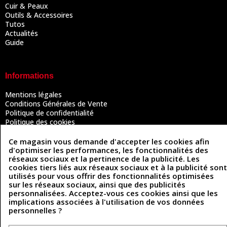
Cuir & Peaux
Outils & Accessoires
Tutos
Actualités
Guide
Informations
Mentions légales
Conditions Générales de Vente
Politique de confidentialité
Politique des cookies
Contactez-nous
Ce magasin vous demande d'accepter les cookies afin
d'optimiser les performances, les fonctionnalités des
réseaux sociaux et la pertinence de la publicité. Les
Coordonnées
cookies tiers liés aux réseaux sociaux et à la publicité sont
utilisés pour vous offrir des fonctionnalités optimisées
493 Chemin de Catougnac
sur les réseaux sociaux, ainsi que des publicités
05 63 34 51 88
81300 Graulhet
personnalisées. Acceptez-vous ces cookies ainsi que les
contact@cuirenstock.com
implications associées à l'utilisation de vos données
personnelles ?