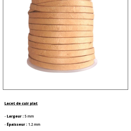
Lacet de cuir plat
-
Largeur :
5 mm
-
Épaisseur :
1.2 mm