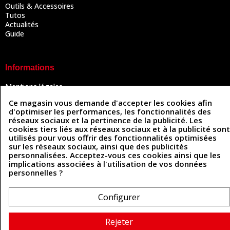
Outils & Accessoires
Tutos
Actualités
Guide
Informations
Mentions légales
Conditions Générales de Vente
Ce magasin vous demande d'accepter les cookies afin
Politique de confidentialité
d'optimiser les performances, les fonctionnalités des
Politique des cookies
réseaux sociaux et la pertinence de la publicité. Les
Contactez-nous
cookies tiers liés aux réseaux sociaux et à la publicité sont
utilisés pour vous offrir des fonctionnalités optimisées
sur les réseaux sociaux, ainsi que des publicités
personnalisées. Acceptez-vous ces cookies ainsi que les
Coordonnées
implications associées à l'utilisation de vos données
personnelles ?
493 Chemin de Catougnac
05 63 34 51 88
81300 Graulhet
contact@cuirenstock.com
Configurer
Rejeter