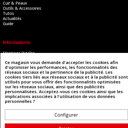
Cuir & Peaux
Outils & Accessoires
Tutos
Actualités
Guide
Informations
Mentions légales
Conditions Générales de Vente
Ce magasin vous demande d'accepter les cookies afin
Politique de confidentialité
d'optimiser les performances, les fonctionnalités des
Politique des cookies
réseaux sociaux et la pertinence de la publicité. Les
Contactez-nous
cookies tiers liés aux réseaux sociaux et à la publicité sont
utilisés pour vous offrir des fonctionnalités optimisées
sur les réseaux sociaux, ainsi que des publicités
personnalisées. Acceptez-vous ces cookies ainsi que les
Coordonnées
implications associées à l'utilisation de vos données
personnelles ?
493 Chemin de Catougnac
05 63 34 51 88
81300 Graulhet
contact@cuirenstock.com
Configurer