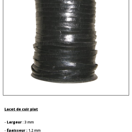
Lacet de cuir plat
-
Largeur
: 3 mm
-
Épaisseur :
1.2 mm