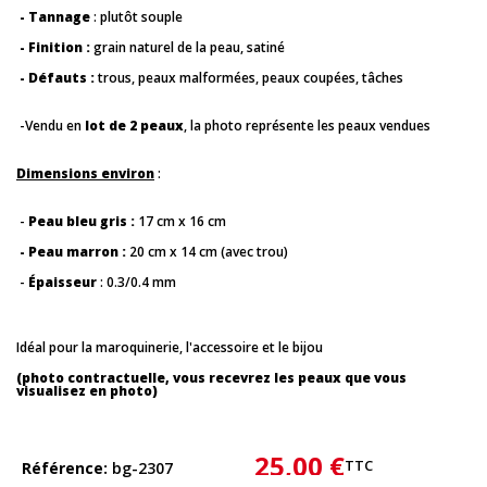
- Tannage
: plutôt souple
- Finition :
grain naturel de la peau, satiné
- Défauts :
trous, peaux malformées, peaux coupées, tâches
-Vendu en
lot de 2 peaux
, la photo représente les peaux vendues
Dimensions environ
:
-
Peau bleu gris :
17 cm x 16 cm
- Peau marron :
20 cm x 14 cm (avec trou)
-
Épaisseur
: 0.3/0.4 mm
Idéal pour la maroquinerie, l'accessoire et le bijou
(photo contractuelle, vous recevrez les peaux que vous
visualisez en photo)
25,00 €
TTC
Référence
bg-2307