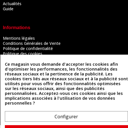
Actualités
Guide
Informations
Mentions légales
Conditions Générales de Vente
Politique de confidentialité
Politique des cookies
Contactez-nous
Ce magasin vous demande d'accepter les cookies afin
d'optimiser les performances, les fonctionnalités des
réseaux sociaux et la pertinence de la publicité. Les
Coordonnées
cookies tiers liés aux réseaux sociaux et à la publicité sont
utilisés pour vous offrir des fonctionnalités optimisées
493 Chemin de Catougnac
sur les réseaux sociaux, ainsi que des publicités
05 63 34 51 88
81300 Graulhet
personnalisées. Acceptez-vous ces cookies ainsi que les
contact@cuirenstock.com
implications associées à l'utilisation de vos données
personnelles ?
Configurer
Cuirenstock © 2026 - Une création Quatrys 💙