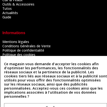
Outils & Accessoires
Tutos
Actualités
Guide
Informations
Mentions légales
Conditions Générales de Vente
Politique de confidentialité
Politique des cookies
Contactez-nous
Ce magasin vous demande d'accepter les cookies afin
d'optimiser les performances, les fonctionnalités des
réseaux sociaux et la pertinence de la publicité. Les
Coordonnées
cookies tiers liés aux réseaux sociaux et à la publicité sont
utilisés pour vous offrir des fonctionnalités optimisées
493 Chemin de Catougnac
sur les réseaux sociaux, ainsi que des publicités
05 63 34 51 88
81300 Graulhet
personnalisées. Acceptez-vous ces cookies ainsi que les
contact@cuirenstock.com
implications associées à l'utilisation de vos données
personnelles ?