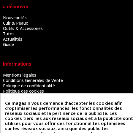
à découvrir
Nouveautés
Cuir & Peaux
Outils & Accessoires
Tutos
Actualités
Guide
Informations
Mentions légales
Conditions Générales de Vente
Politique de confidentialité
Politique des cookies
Contactez-nous
Ce magasin vous demande d'accepter les cookies afin
d'optimiser les performances, les fonctionnalités des
réseaux sociaux et la pertinence de la publicité. Les
Coordonnées
cookies tiers liés aux réseaux sociaux et à la publicité sont
utilisés pour vous offrir des fonctionnalités optimisées
493 Chemin de Catougnac
sur les réseaux sociaux, ainsi que des publicités
05 63 34 51 88
81300 Graulhet