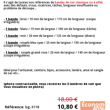
Il s'agit de toutes nos références de
bandes de cuir classique ou à effet
avec des défauts, trous, cicatrices, tâches, longueur insuffisante ou
problème de découpe...
-
1 bande
:
brun / 10 mm de largeur / 115 cm de longueur (coupe
irrégulière)
-
1 bande
:
blanc / 15 mm de largeur / 100 cm de longueur (tâche)
-
1 bande
:
noir / 20 mm de largeur / 125 cm de longueur (divers)
-
1 bande
:
souple bleu cyan / 25 mm de largeur / 130 cm de longueur
(coupe irrégulière)
-
1 bande
:
souple grainé rose / 20 mm de largeur / 140 cm de longueur
(coupe irrégulière)
Idéal pour l'artisanat, ceinture, bijou, accessoire, lanière, anse et sangle
de sac etc...
(photo contractuelle, vous recevrez les 5 lanières de cuir que
vous visualisez en photo)
18,00 €
Économis
10,80 €
40%
Référence
bg-3118