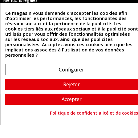
Mentions légales
Conditions Générales de Vente
Politique de confidentialité
Ce magasin vous demande d'accepter les cookies afin
Politique des cookies
d'optimiser les performances, les fonctionnalités des
Contactez-nous
réseaux sociaux et la pertinence de la publicité. Les
cookies tiers liés aux réseaux sociaux et à la publicité sont
utilisés pour vous offrir des fonctionnalités optimisées
sur les réseaux sociaux, ainsi que des publicités
Coordonnées
personnalisées. Acceptez-vous ces cookies ainsi que les
implications associées à l'utilisation de vos données
493 Chemin de Catougnac
personnelles ?
05 63 34 51 88
81300 Graulhet
contact@cuirenstock.com
Configurer
Rejeter
Cuirenstock © 2026 - Une création Quatrys 💙
Accepter
Politique de confidentialité et de cookies
Consentement aux cookie