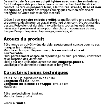
Ce
maillet de frappe en polyéthylène avec manche en bois
est
l’outil indispensable pour les artisans du cuir recherchant fiabilité et
confort. Sa tête en polymère blanc, à la fois
résistante, lisse et non
marquante
, garantit des frappes énergiques tout en préservant
l’intégrité de votre cuir et de vos matoirs.
Grâce à son
manche en bois profilé
, ce maillet offre une excellente
ergonomie, idéale pour un travail prolongé et un contrôle optimal des
gestes. Polyvalent et durable, il excelle dans toutes les opérations
nécessitant précision et absorption des chocs : repoussage du cuir,
frappe d’emporte-pièces, façonnage, montage, etc.
Atouts du produit
Tête ronde en polyéthylène durable, spécialement conçue pour ne pas
marquer les matériaux.
Manche en bois profilé pour une
prise en main stable et
confortable
.
Outil parfaitement adapté au repoussage du cuir : précision, constance
et absorption des vibrations.
Idéal pour une utilisation avec tous nos
emporte-pièces
.
Qualité professionnelle, robustesse et longévité.
Caractéristiques techniques
Poids
: 590 g (équivalent 16 oz / 1 lb)
Longueur totale
: 22 cm
Longueur de la zone de frappe
: env. 4,8 cm
Matières :
Tête : polyéthylène résistant
Manche : bois profilé
Vendu
à l’unité