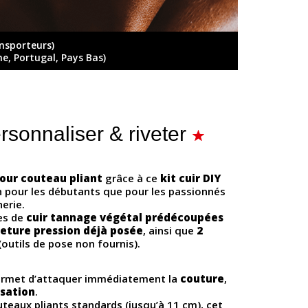
ansporteurs)
ne, Portugal, Pays Bas)
ersonnaliser & riveter
pour couteau pliant
grâce à ce
kit cuir DIY
en pour les débutants que pour les passionnés
erie.
es de
cuir tannage végétal prédécoupées
eture pression déjà posée
, ainsi que
2
(outils de pose non fournis).
 permet d’attaquer immédiatement la
couture
,
sation
.
teaux pliants standards (jusqu’à 11 cm), cet