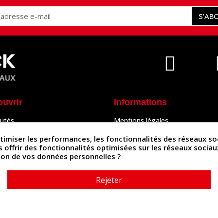
S’AB
ouvrir
Informations
utés
Mentions légales
Peaux
Conditions Générales de Vente
& Accessoires
Politique de confidentialité
iser les performances, les fonctionnalités des réseaux sociau
Politique des cookies
us offrir des fonctionnalités optimisées sur les réseaux socia
tés
Contactez-nous
ation de vos données personnelles ?
Rejeter