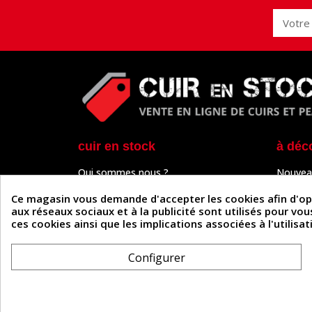
cuir en stock
à déc
Qui sommes nous ?
Nouvea
Programme de fidélité
Cuir & 
Paiement sécurisé
Outils 
Ce magasin vous demande d'accepter les cookies afin d'optim
Un problème de connexion ?
Tutos
aux réseaux sociaux et à la publicité sont utilisés pour vo
Frais de livraison
Actuali
ces cookies ainsi que les implications associées à l'utilis
Nos partenaires
Guide
Formulaire de rétractation
Configurer