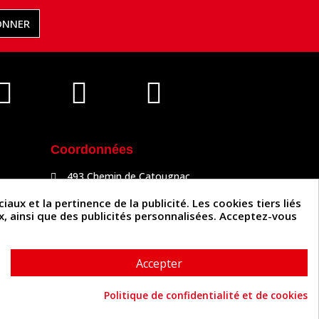
ONNER
Coordonnées
493 Chemin de Catougnac
81300 Graulhet
05 63 34 51 88
x et la pertinence de la publicité. Les cookies tiers liés
contact@cuirenstock.com
ux, ainsi que des publicités personnalisées. Acceptez-vous
Accepter
Politique de confidentialité et de cookies
Cuirenstock © 2026 - Une création Quatrys 💙
Consentement aux cookies