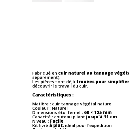
Fabriqué en
cuir naturel au tannage végét
séparément).
Les pièces sont déjà
trouées pour simplifier
découvrir le travail du cuir.
Caractéristiques :
Matière : cuir tannage végétal naturel
Couleur : Naturel
Dimensions étui fermé :
60 × 125 mm
Capacité : couteau pliant
jusqu’à 11 cm
Niveau :
Facile
Kit livré
à plat
, idéal pour l’expédition