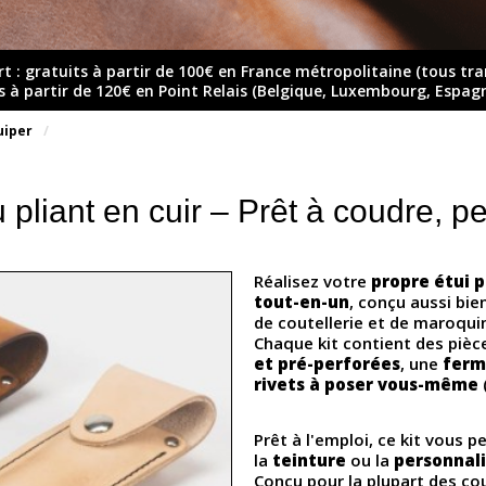
rt : gratuits à partir de 100€ en France métropolitaine (tous tr
ts à partir de 120€ en Point Relais (Belgique, Luxembourg, Espag
quiper
 pliant en cuir – Prêt à coudre, p
Réalisez votre
propre étui 
tout-en-un
, conçu aussi bi
de coutellerie et de maroquin
Chaque kit contient des pièc
et pré-perforées
, une
ferm
rivets à poser vous-même
Prêt à l'emploi, ce kit vous
la
teinture
ou la
personnali
Conçu pour la plupart des cou