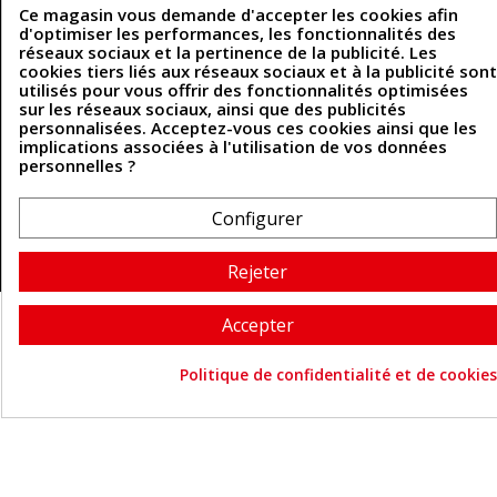
Politique des cookies
Ce magasin vous demande d'accepter les cookies afin
d'optimiser les performances, les fonctionnalités des
Contactez-nous
réseaux sociaux et la pertinence de la publicité. Les
cookies tiers liés aux réseaux sociaux et à la publicité sont
utilisés pour vous offrir des fonctionnalités optimisées
Coordonnées
sur les réseaux sociaux, ainsi que des publicités
personnalisées. Acceptez-vous ces cookies ainsi que les
implications associées à l'utilisation de vos données
493 Chemin de Catougnac
05 63 34 51 88
personnelles ?
81300 Graulhet
contact@cuirenstock.com
Configurer
Rejeter
Cuirenstock © 2026 - Une création Quatrys 💙
Accepter
Politique de confidentialité et de cookies
Consentement aux cookie