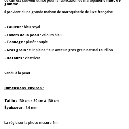
Ce cuir est souvent utilisé pour la fabrication de maroquinerie
haut de
gamme
.
Il provient d'une grande maison de maroquinerie de luxe française.
- Couleur :
bleu royal
- Envers de la peau :
velours bleu
- Tannage :
plutôt souple
- Gros grain :
cuir pleine fleur avec un gros grain naturel taurillon
-
Défauts :
cicatrices
Vendu à la peau
Dimensions environ :
Taille :
130 cm x 80 cm à 130 cm
Épaisseur :
2.6 mm
La règle sur la photo mesure 1m