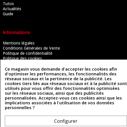
Tutos
Actualités
Guide
Informations
Mentions légales
Conditions Générales de Vente
Politique de confidentialité
Politique des cookies
Contactez-nous
Ce magasin vous demande d'accepter les cookies afin
d'optimiser les performances, les fonctionnalités des
réseaux sociaux et la pertinence de la publicité. Les
Coordonnées
cookies tiers liés aux réseaux sociaux et à la publicité sont
utilisés pour vous offrir des fonctionnalités optimisées
493 Chemin de Catougnac
sur les réseaux sociaux, ainsi que des publicités
05 63 34 51 88
81300 Graulhet
personnalisées. Acceptez-vous ces cookies ainsi que les
contact@cuirenstock.com
implications associées à l'utilisation de vos données
personnelles ?
Configurer
Cuirenstock © 2026 - Une création Quatrys 💙