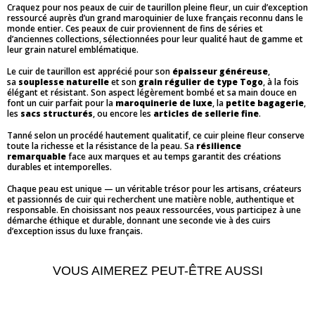
Craquez pour nos peaux de cuir de taurillon pleine fleur, un cuir d’exception
ressourcé auprès d’un grand maroquinier de luxe français reconnu dans le
monde entier. Ces peaux de cuir proviennent de fins de séries et
d’anciennes collections, sélectionnées pour leur qualité haut de gamme et
leur grain naturel emblématique.
Le cuir de taurillon est apprécié pour son
épaisseur généreuse
,
sa
souplesse naturelle
et son
grain régulier de type Togo
, à la fois
élégant et résistant. Son aspect légèrement bombé et sa main douce en
font un cuir parfait pour la
maroquinerie de luxe
, la
petite bagagerie
,
les
sacs structurés
, ou encore les
articles de sellerie fine
.
Tanné selon un procédé hautement qualitatif, ce cuir pleine fleur conserve
toute la richesse et la résistance de la peau. Sa
résilience
remarquable
face aux marques et au temps garantit des créations
durables et intemporelles.
Chaque peau est unique — un véritable trésor pour les artisans, créateurs
et passionnés de cuir qui recherchent une matière noble, authentique et
responsable. En choisissant nos peaux ressourcées, vous participez à une
démarche éthique et durable, donnant une seconde vie à des cuirs
d’exception issus du luxe français.
VOUS AIMEREZ PEUT-ÊTRE AUSSI