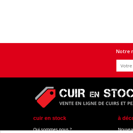
Notre n
cuir en stock
à déc
Qui sommes nous ?
Nouvea