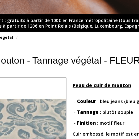
rt : gratuits à partir de 100€ en France métropolitaine (tous tr
ts à partir de 120€ en Point Relais (Belgique, Luxembourg, Espag
égétal
mouton - Tannage végétal - FLE
Peau de cuir de mouton
-
Couleur
: bleu jeans (bleu g
-
Tannage
: plutôt souple
-
Finition
: motif fleuri
Cuir embossé, le motif est en 