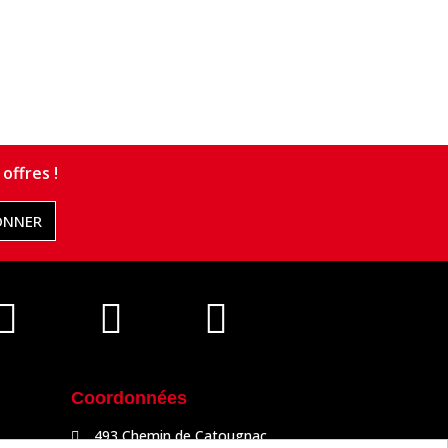
offres !
ONNER
Coordonnées
493 Chemin de Catougnac