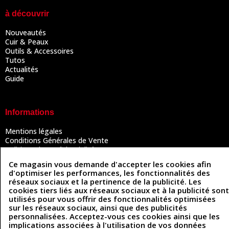
à découvrir
Nouveautés
Cuir & Peaux
Outils & Accessoires
Tutos
Actualités
Guide
Informations
Mentions légales
Conditions Générales de Vente
Politique de confidentialité
Politique des cookies
Ce magasin vous demande d'accepter les cookies afin
Contactez-nous
d'optimiser les performances, les fonctionnalités des
réseaux sociaux et la pertinence de la publicité. Les
cookies tiers liés aux réseaux sociaux et à la publicité sont
utilisés pour vous offrir des fonctionnalités optimisées
Coordonnées
sur les réseaux sociaux, ainsi que des publicités
personnalisées. Acceptez-vous ces cookies ainsi que les
493 Chemin de Catougnac
05 63 34 51 88
implications associées à l'utilisation de vos données