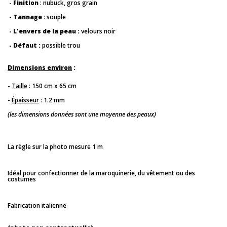
-
Finition
: nubuck, gros grain
-
Tannage
: souple
- L'envers de la peau :
velours noir
- Défaut :
possible trou
Dimensions environ
:
-
Taille
:
150 cm x 65 cm
-
Épaisseur
: 1.2 mm
(les dimensions données sont une moyenne des peaux)
La règle sur la photo mesure 1 m
Idéal pour confectionner de la maroquinerie, du vêtement ou des
costumes
Fabrication italienne