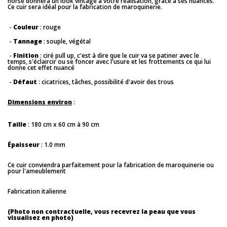
horse donnera un look vintage à votre réalisation, grâce à ses nuances.
Ce cuir sera idéal pour la fabrication de maroquinerie.
-
Couleur
: rouge
-
Tannage
: souple, végétal
-
Finition
: ciré pull up, c'est à dire que le cuir va se patiner avec le
temps, s'éclaircir ou se foncer avec l'usure et les frottements ce qui lui
donne cet effet nuancé
-
Défaut
: cicatrices, tâches, possibilité d'avoir des trous
Dimensions environ
:
Taille
: 180 cm x 60 cm à 90 cm
Épaisseur
: 1.0 mm
Ce cuir conviendra parfaitement pour la fabrication de maroquinerie ou
pour l'ameublement
Fabrication italienne
(Photo non contractuelle, vous recevrez la peau que vous
visualisez en photo)