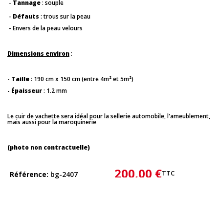
-
Tannage
: souple
-
Défauts
: trous sur la peau
- Envers de la peau velours
Dimensions environ
:
- Taille
: 190 cm x 150 cm (entre 4m² et 5m²)
- Épaisseur
: 1.2 mm
Le cuir de vachette sera idéal pour la sellerie automobile, l'ameublement,
mais aussi pour la maroquinerie
(photo non contractuelle)
200,00 €
TTC
Référence
bg-2407