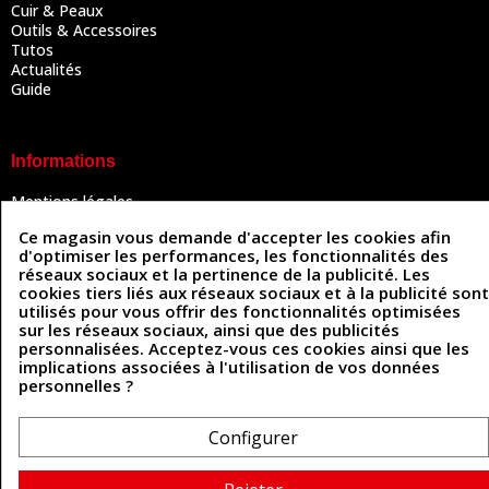
Cuir & Peaux
Outils & Accessoires
Tutos
Actualités
Guide
Informations
Mentions légales
Conditions Générales de Vente
Ce magasin vous demande d'accepter les cookies afin
Politique de confidentialité
d'optimiser les performances, les fonctionnalités des
Politique des cookies
réseaux sociaux et la pertinence de la publicité. Les
Contactez-nous
cookies tiers liés aux réseaux sociaux et à la publicité sont
utilisés pour vous offrir des fonctionnalités optimisées
sur les réseaux sociaux, ainsi que des publicités
personnalisées. Acceptez-vous ces cookies ainsi que les
Coordonnées
implications associées à l'utilisation de vos données
personnelles ?
493 Chemin de Catougnac
05 63 34 51 88
81300 Graulhet
contact@cuirenstock.com
Configurer