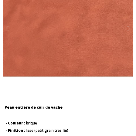
Peau entière de cuir de vache
-
Couleur :
brique
-
Finition
: lisse (petit grain très fin)