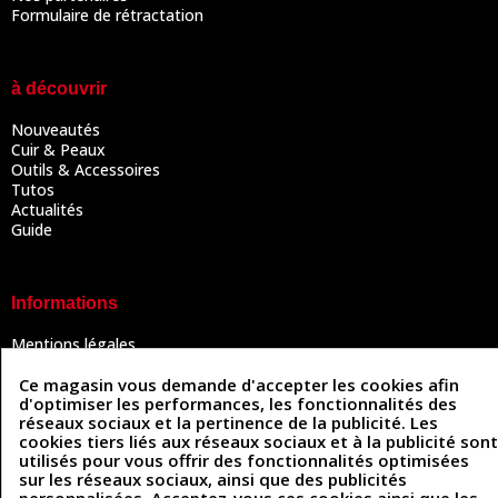
Formulaire de rétractation
à découvrir
Nouveautés
Cuir & Peaux
Outils & Accessoires
Tutos
Actualités
Guide
Informations
Mentions légales
Conditions Générales de Vente
Politique de confidentialité
Ce magasin vous demande d'accepter les cookies afin
d'optimiser les performances, les fonctionnalités des
Politique des cookies
réseaux sociaux et la pertinence de la publicité. Les
Contactez-nous
cookies tiers liés aux réseaux sociaux et à la publicité sont
utilisés pour vous offrir des fonctionnalités optimisées
sur les réseaux sociaux, ainsi que des publicités
Coordonnées