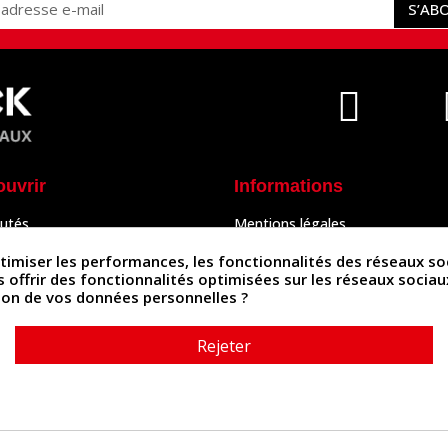
S’AB
ouvrir
Informations
utés
Mentions légales
Peaux
Conditions Générales de Vente
& Accessoires
Politique de confidentialité
iser les performances, les fonctionnalités des réseaux sociau
Politique des cookies
us offrir des fonctionnalités optimisées sur les réseaux socia
tés
Contactez-nous
ation de vos données personnelles ?
Rejeter