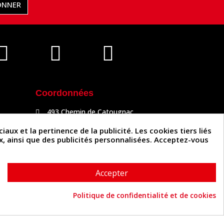
ONNER
Coordonnées
493 Chemin de Catougnac
81300 Graulhet
05 63 34 51 88
x et la pertinence de la publicité. Les cookies tiers liés
contact@cuirenstock.com
ux, ainsi que des publicités personnalisées. Acceptez-vous
Accepter
Politique de confidentialité et de cookies
Cuirenstock © 2026 - Une création Quatrys 💙
Consentement aux cookies