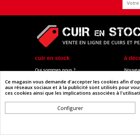
cuir en stock
à déc
Qui sommes nous ?
Nouvea
Programme de fidélité
Cuir & 
Paiement sécurisé
Outils 
Ce magasin vous demande d'accepter les cookies afin d'optim
Un problème de connexion ?
Tutos
aux réseaux sociaux et à la publicité sont utilisés pour vo
Frais de livraison
Actuali
ces cookies ainsi que les implications associées à l'utilis
Nos partenaires
Guide
Formulaire de rétractation
Configurer