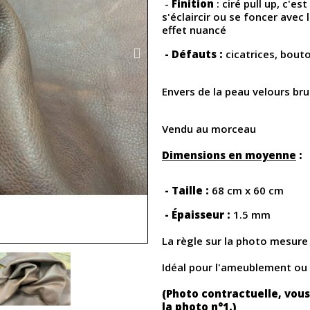
-
Finition
: ciré pull up, c'es
s'éclaircir ou se foncer avec 
effet nuancé
- Défauts :
cicatrices, bout
Envers de la peau velours br
Vendu au morceau
Dimensions en moyenne
:
- Taille :
68 cm x 60 cm
- Épaisseur :
1.5 mm
La règle sur la photo mesur
Idéal pour l'ameublement ou
(Photo contractuelle, vous
la photo n°1.)