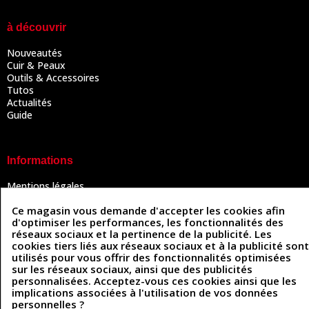
à découvrir
Nouveautés
Cuir & Peaux
Outils & Accessoires
Tutos
Actualités
Guide
Informations
Mentions légales
Conditions Générales de Vente
Ce magasin vous demande d'accepter les cookies afin
Politique de confidentialité
d'optimiser les performances, les fonctionnalités des
Politique des cookies
réseaux sociaux et la pertinence de la publicité. Les
Contactez-nous
cookies tiers liés aux réseaux sociaux et à la publicité sont
utilisés pour vous offrir des fonctionnalités optimisées
sur les réseaux sociaux, ainsi que des publicités
personnalisées. Acceptez-vous ces cookies ainsi que les
Coordonnées
implications associées à l'utilisation de vos données
personnelles ?
493 Chemin de Catougnac