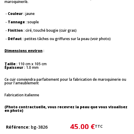
maroquinerie.
-
Couleur
: jaune
-
Tannage
: souple
-
Finition
: ciré, touché bougie (cuir gras)
-
Défaut
: petites tâches ou griffures sur la peau (voir photo)
Dimensions environ
:
Taille
: 110 cm x 105 cm
Épaisseur
: 1.0 mm
Ce cuir conviendra parfaitement pour la fabrication de maroquinerie ou
pour l'ameublement
Fabrication italienne
(Photo contractuelle, vous recevrez la peau que vous visualisez
en photo)
45,00 €
TTC
Référence
bg-3826