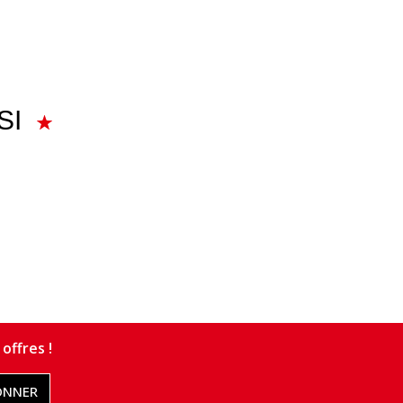
SI
offres !
ONNER