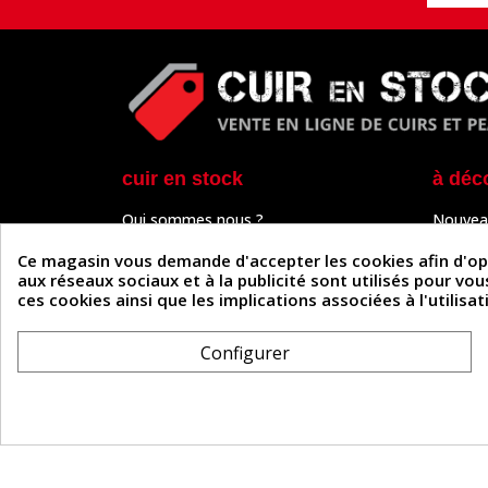
cuir en stock
à déc
Qui sommes nous ?
Nouvea
Programme de fidélité
Cuir & 
Paiement sécurisé
Outils 
Ce magasin vous demande d'accepter les cookies afin d'optim
Un problème de connexion ?
Tutos
aux réseaux sociaux et à la publicité sont utilisés pour vo
Frais de livraison
Actuali
ces cookies ainsi que les implications associées à l'utilis
Nos partenaires
Guide
Formulaire de rétractation
Configurer