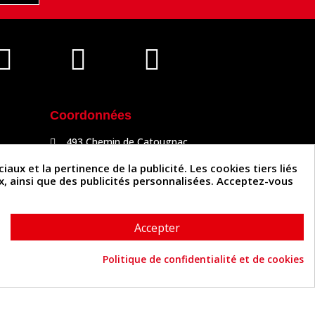
Coordonnées
493 Chemin de Catougnac
81300 Graulhet
05 63 34 51 88
x et la pertinence de la publicité. Les cookies tiers liés
contact@cuirenstock.com
ux, ainsi que des publicités personnalisées. Acceptez-vous
Accepter
Politique de confidentialité et de cookies
Cuirenstock © 2026 - Une création Quatrys 💙
Consentement aux cookies