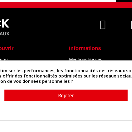
ouvrir
Informations
utés
Mentions légales
Peaux
Conditions Générales de Vente
& Accessoires
Politique de confidentialité
iser les performances, les fonctionnalités des réseaux sociau
Politique des cookies
us offrir des fonctionnalités optimisées sur les réseaux socia
tés
Contactez-nous
ation de vos données personnelles ?
Rejeter