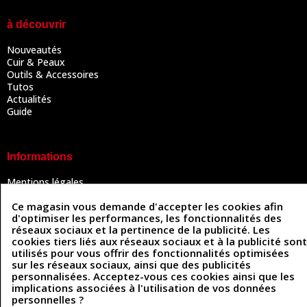
à découvrir
Nouveautés
Cuir & Peaux
Outils & Accessoires
Tutos
Actualités
Guide
Informations
Mentions légales
Conditions Générales de Vente
Ce magasin vous demande d'accepter les cookies afin
Politique de confidentialité
d'optimiser les performances, les fonctionnalités des
Politique des cookies
réseaux sociaux et la pertinence de la publicité. Les
Contactez-nous
cookies tiers liés aux réseaux sociaux et à la publicité sont
utilisés pour vous offrir des fonctionnalités optimisées
sur les réseaux sociaux, ainsi que des publicités
personnalisées. Acceptez-vous ces cookies ainsi que les
Coordonnées
implications associées à l'utilisation de vos données
personnelles ?
493 Chemin de Catougnac