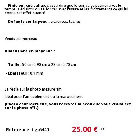
-
Finition
: ciré pull up, c'est à dire que le cuir va se patiner avec le
temps, s'éclaircir ou se foncer avec l'usure et les frottements ce qui lui
donne cet effet nuancé
-
Défauts sur la peau :
cicatrices, tâches
Vendu au morceau
Dimensions en moyenne
:
-
Taille
: 50 cm à 90 cm x 28 cm à 70 cm
-
Épaisseur
: 0.9 mm
La règle sur la photo mesure 1m
Idéal pour l'ameublement ou la maroquinerie
(Photo contractuelle, vous recevrez la peau que vous visualisez
sur la photo n°1.)
25,00 €
TTC
Référence
bg-6440