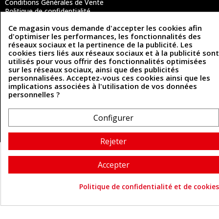
Conditions Générales de Vente
Politique de confidentialité
Politique des cookies
Ce magasin vous demande d'accepter les cookies afin
Contactez-nous
d'optimiser les performances, les fonctionnalités des
réseaux sociaux et la pertinence de la publicité. Les
cookies tiers liés aux réseaux sociaux et à la publicité sont
utilisés pour vous offrir des fonctionnalités optimisées
Coordonnées
sur les réseaux sociaux, ainsi que des publicités
personnalisées. Acceptez-vous ces cookies ainsi que les
493 Chemin de Catougnac
05 63 34 51 88
implications associées à l'utilisation de vos données
81300 Graulhet
personnelles ?
contact@cuirenstock.com
Configurer
Cuirenstock © 2026 - Une création Quatrys 💙
Rejeter
Accepter
Politique de confidentialité et de cookies
Consentement aux cookie