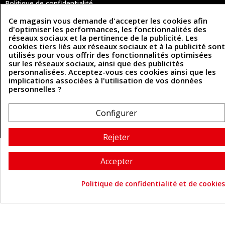
Politique de confidentialité
Politique des cookies
Ce magasin vous demande d'accepter les cookies afin
Contactez-nous
d'optimiser les performances, les fonctionnalités des
réseaux sociaux et la pertinence de la publicité. Les
cookies tiers liés aux réseaux sociaux et à la publicité sont
utilisés pour vous offrir des fonctionnalités optimisées
Coordonnées
sur les réseaux sociaux, ainsi que des publicités
personnalisées. Acceptez-vous ces cookies ainsi que les
493 Chemin de Catougnac
05 63 34 51 88
implications associées à l'utilisation de vos données
81300 Graulhet
personnelles ?
contact@cuirenstock.com
Configurer
Cuirenstock © 2026 - Une création Quatrys 💙
Rejeter
Accepter
Politique de confidentialité et de cookies
Consentement aux cookie