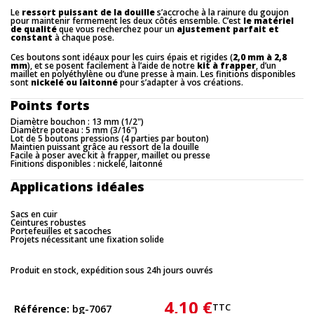
Le
ressort puissant de la douille
s’accroche à la rainure du goujon
pour maintenir fermement les deux côtés ensemble. C’est
le matériel
de qualité
que vous recherchez pour un
ajustement parfait et
constant
à chaque pose.
Ces boutons sont idéaux pour les cuirs épais et rigides (
2,0 mm à 2,8
mm
), et se posent facilement à l’aide de notre
kit à frapper
, d’un
maillet en polyéthylène ou d’une presse à main. Les finitions disponibles
sont
nickelé ou laitonné
pour s’adapter à vos créations.
Points forts
Diamètre bouchon : 13 mm (1/2")
Diamètre poteau : 5 mm (3/16")
Lot de 5 boutons pressions (4 parties par bouton)
Maintien puissant grâce au ressort de la douille
Facile à poser avec kit à frapper, maillet ou presse
Finitions disponibles : nickelé, laitonné
Applications idéales
Sacs en cuir
Ceintures robustes
Portefeuilles et sacoches
Projets nécessitant une fixation solide
Produit en stock, expédition sous 24h jours ouvrés
4,10 €
TTC
Référence
bg-7067