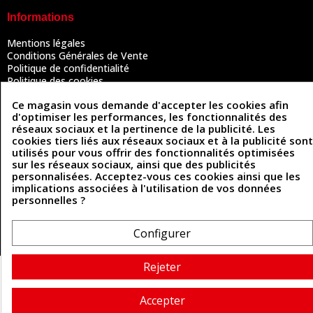
Informations
Mentions légales
Conditions Générales de Vente
Politique de confidentialité
Politique des cookies
Contactez-nous
Ce magasin vous demande d'accepter les cookies afin
d'optimiser les performances, les fonctionnalités des
réseaux sociaux et la pertinence de la publicité. Les
Coordonnées
cookies tiers liés aux réseaux sociaux et à la publicité sont
utilisés pour vous offrir des fonctionnalités optimisées
sur les réseaux sociaux, ainsi que des publicités
493 Chemin de Catougnac
05 63 34 51 88
personnalisées. Acceptez-vous ces cookies ainsi que les
81300 Graulhet
implications associées à l'utilisation de vos données
contact@cuirenstock.com
personnelles ?
Configurer
Cuirenstock © 2026 - Une création Quatrys 💙
Rejeter
Accepter