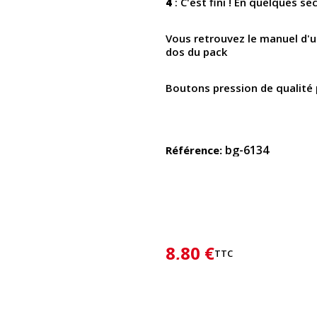
4
: C'est fini ! En quelques s
Vous retrouvez le manuel d'ut
dos du pack
Boutons pression de qualité
bg-6134
Référence
8,80 €
TTC