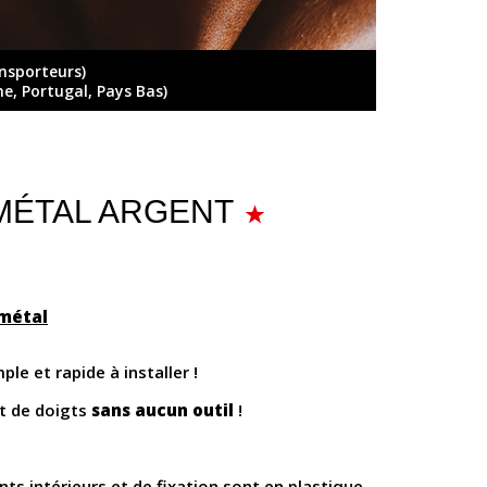
ansporteurs)
ne, Portugal, Pays Bas)
 - MÉTAL ARGENT
 métal
ple et rapide à installer !
nt de doigts
sans aucun outil
!
nts intérieurs et de fixation sont en plastique