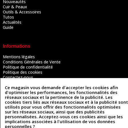
Nouveautés
Cuir & Peaux
Outils & Accessoires
Tutos
Actualités
Guide
Informations
Mentions légales
Conditions Générales de Vente
Politique de confidentialité
Politique des cookies
Contactez-nous
Ce magasin vous demande d'accepter les cookies afin
d'optimiser les performances, les fonctionnalités des
Coordonnées
réseaux sociaux et la pertinence de la publicité. Les
cookies tiers liés aux réseaux sociaux et à la publicité sont
493 Chemin de Catougnac
utilisés pour vous offrir des fonctionnalités optimisées
05 63 34 51 88
81300 Graulhet
sur les réseaux sociaux, ainsi que des publicités
contact@cuirenstock.com
personnalisées. Acceptez-vous ces cookies ainsi que les
implications associées à l'utilisation de vos données
personnelles ?