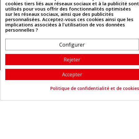
cookies tiers liés aux réseaux sociaux et à la publicité sont
utilisés pour vous offrir des fonctionnalités optimisées
sur les réseaux sociaux, ainsi que des publicités
Coordonnées
personnalisées. Acceptez-vous ces cookies ainsi que les
implications associées à l'utilisation de vos données
personnelles ?
493 Chemin de Catougnac
05 63 34 51 88
81300 Graulhet
contact@cuirenstock.com
Configurer
Rejeter
Cuirenstock © 2026 - Une création Quatrys 💙
Accepter
Politique de confidentialité et de cookies
Consentement aux cookie