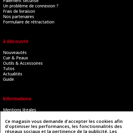
Paiement sécurisé
Un problème de connexion ?
Frais de livraison
Nos partenaires
Formulaire de rétractation
à découvrir
Nouveautés
Cuir & Peaux
Outils & Accessoires
Tutos
Actualités
Guide
Informations
Mentions légales
Conditions Générales de Vente
Politique de confidentialité
Ce magasin vous demande d'accepter les cookies afin
Politique des cookies
d'optimiser les performances, les fonctionnalités des
Contactez-nous
réseaux sociaux et la pertinence de la publicité. Les