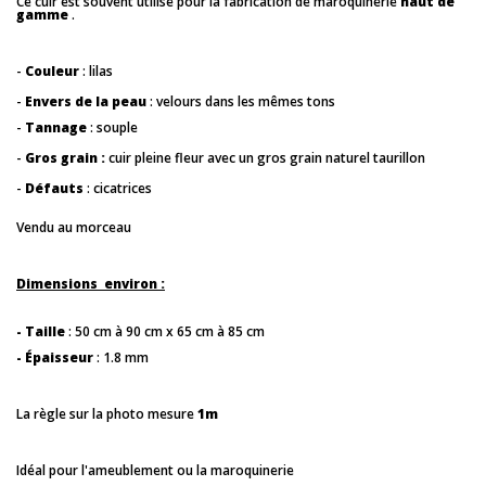
Ce cuir est souvent utilisé pour la fabrication de maroquinerie
haut de
gamme
.
-
Couleur
: lilas
-
Envers de la peau
: velours dans les mêmes tons
-
Tannage
: souple
-
Gros grain :
cuir pleine fleur avec un gros grain naturel taurillon
-
Défauts
: cicatrices
Vendu au morceau
Dimensions environ :
- Taille
: 50 cm à 90 cm x 65 cm à 85 cm
- Épaisseur
: 1.8 mm
La règle sur la photo mesure
1m
Idéal pour l'ameublement ou la maroquinerie