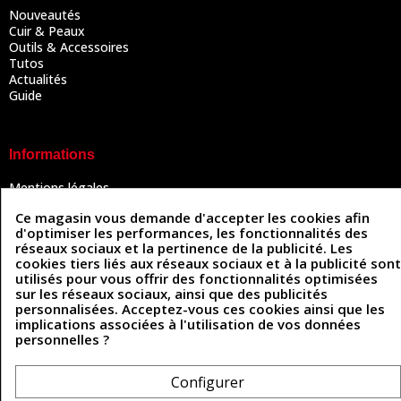
Nouveautés
Cuir & Peaux
Outils & Accessoires
Tutos
Actualités
Guide
Informations
Mentions légales
Conditions Générales de Vente
Ce magasin vous demande d'accepter les cookies afin
Politique de confidentialité
d'optimiser les performances, les fonctionnalités des
Politique des cookies
réseaux sociaux et la pertinence de la publicité. Les
Contactez-nous
cookies tiers liés aux réseaux sociaux et à la publicité sont
utilisés pour vous offrir des fonctionnalités optimisées
sur les réseaux sociaux, ainsi que des publicités
personnalisées. Acceptez-vous ces cookies ainsi que les
Coordonnées
implications associées à l'utilisation de vos données
personnelles ?
493 Chemin de Catougnac
05 63 34 51 88
81300 Graulhet
contact@cuirenstock.com
Configurer