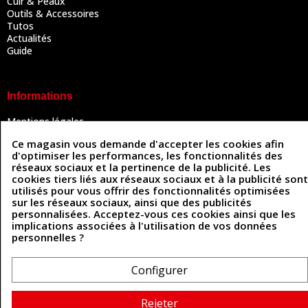
Cuir & Peaux
Outils & Accessoires
Tutos
Actualités
Guide
Informations
Mentions légales
Conditions Générales de Vente
Ce magasin vous demande d'accepter les cookies afin
Politique de confidentialité
d'optimiser les performances, les fonctionnalités des
Politique des cookies
réseaux sociaux et la pertinence de la publicité. Les
Contactez-nous
cookies tiers liés aux réseaux sociaux et à la publicité sont
utilisés pour vous offrir des fonctionnalités optimisées
sur les réseaux sociaux, ainsi que des publicités
personnalisées. Acceptez-vous ces cookies ainsi que les
Coordonnées
implications associées à l'utilisation de vos données
personnelles ?
493 Chemin de Catougnac
05 63 34 51 88
81300 Graulhet
contact@cuirenstock.com
Configurer
Rejeter