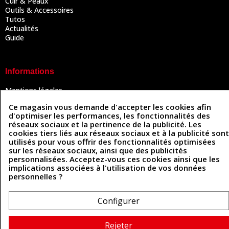
Cuir & Peaux
Outils & Accessoires
Tutos
Actualités
Guide
Informations
Mentions légales
Conditions Générales de Vente
Ce magasin vous demande d'accepter les cookies afin
Politique de confidentialité
d'optimiser les performances, les fonctionnalités des
Politique des cookies
réseaux sociaux et la pertinence de la publicité. Les
Contactez-nous
cookies tiers liés aux réseaux sociaux et à la publicité sont
utilisés pour vous offrir des fonctionnalités optimisées
sur les réseaux sociaux, ainsi que des publicités
personnalisées. Acceptez-vous ces cookies ainsi que les
Coordonnées
implications associées à l'utilisation de vos données
personnelles ?
493 Chemin de Catougnac
05 63 34 51 88
81300 Graulhet
contact@cuirenstock.com
Configurer
Rejeter