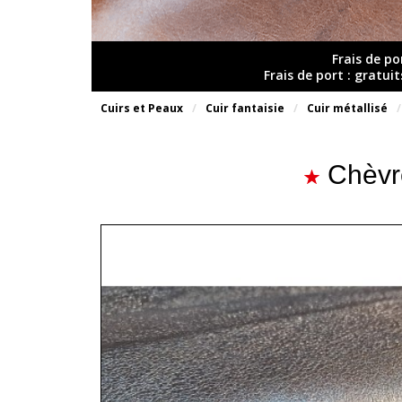
Frais de po
Frais de port : gratui
Cuirs et Peaux
Cuir fantaisie
Cuir métallisé
Chèvre