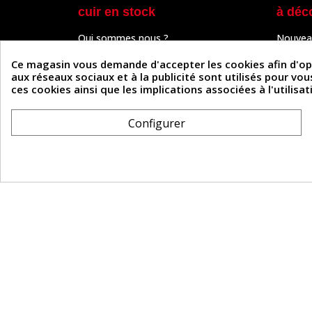
cuir en stock
à déc
Qui sommes nous ?
Nouvea
Programme de fidélité
Cuir & 
Paiement sécurisé
Outils 
Ce magasin vous demande d'accepter les cookies afin d'optim
Un problème de connexion ?
Tutos
aux réseaux sociaux et à la publicité sont utilisés pour vo
Frais de livraison
Actuali
ces cookies ainsi que les implications associées à l'utilis
Nos partenaires
Guide
Formulaire de rétractation
Configurer