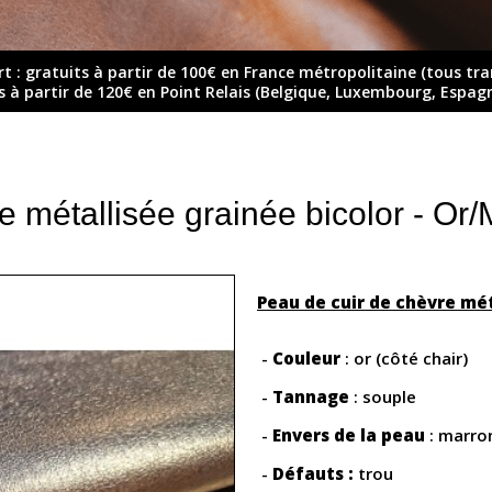
rt : gratuits à partir de 100€ en France métropolitaine (tous tr
ts à partir de 120€ en Point Relais (Belgique, Luxembourg, Espag
 métallisée grainée bicolor - Or
Peau de cuir de chèvre mét
-
Couleur
: or (côté chair)
-
Tannage
: souple
-
Envers de la peau
: marron
-
Défauts :
trou