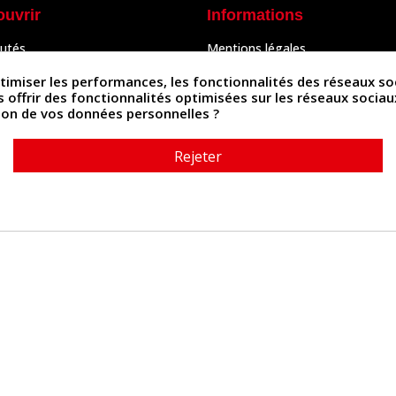
ouvrir
Informations
utés
Mentions légales
Peaux
Conditions Générales de Vente
& Accessoires
Politique de confidentialité
iser les performances, les fonctionnalités des réseaux sociau
Politique des cookies
us offrir des fonctionnalités optimisées sur les réseaux socia
tés
Contactez-nous
ation de vos données personnelles ?
Rejeter