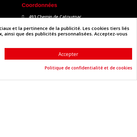
Coordonnées
493 Chemin de Catougnac
81300 Graulhet
05 63 34 51 88
x et la pertinence de la publicité. Les cookies tiers liés
contact@cuirenstock.com
ux, ainsi que des publicités personnalisées. Acceptez-vous
Accepter
Politique de confidentialité et de cookies
Cuirenstock © 2026 - Une création Quatrys 💙
Consentement aux cookies