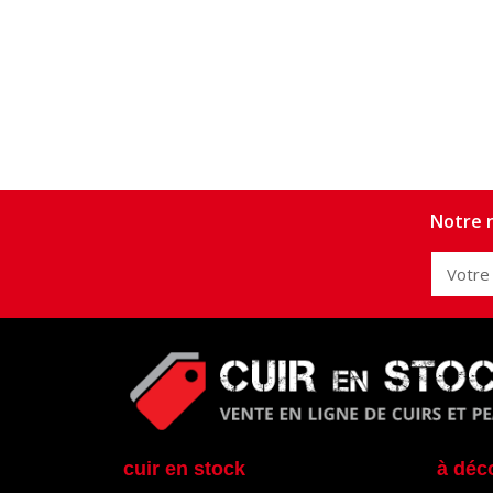
Notre n
cuir en stock
à déc