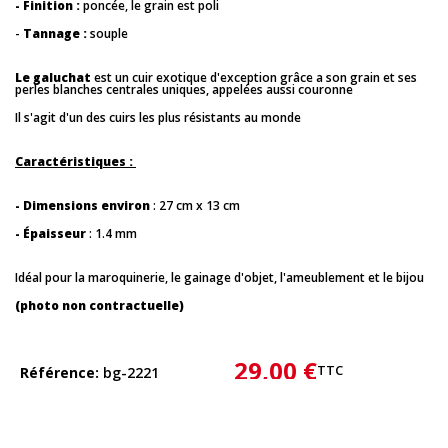
- Finition :
poncée, le grain est poli
-
Tannage :
souple
Le galuchat
est un cuir exotique d'exception grâce a son grain et ses
perles blanches centrales uniques, appelées aussi couronne
Il s'agit d'un des cuirs les plus résistants au monde
Caractéristiques :
- Dimensions environ
: 27 cm x 13 cm
- Épaisseur
: 1.4 mm
Idéal pour la maroquinerie, le gainage d'objet, l'ameublement et le bijou
(photo non contractuelle)
29,00 €
TTC
Référence
bg-2221