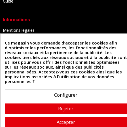
Guide
Informations
Mentions légales
Conditions Générales de Vente
Politique de confidentialité
Ce magasin vous demande d'accepter les cookies afin
Politique des cookies
d'optimiser les performances, les fonctionnalités des
Contactez-nous
réseaux sociaux et la pertinence de la publicité. Les
cookies tiers liés aux réseaux sociaux et à la publicité sont
utilisés pour vous offrir des fonctionnalités optimisées
sur les réseaux sociaux, ainsi que des publicités
Coordonnées
personnalisées. Acceptez-vous ces cookies ainsi que les
implications associées à l'utilisation de vos données
493 Chemin de Catougnac
personnelles ?
05 63 34 51 88
81300 Graulhet
contact@cuirenstock.com
Configurer
Rejeter
Cuirenstock © 2026 - Une création Quatrys 💙
Accepter