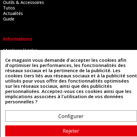
Outils & Accessoires
Tutos
Actualités
Guide
Informations
Mentions légales
Conditions Générales de Vente
Ce magasin vous demande d'accepter les cookies afin
Politique de confidentialité
d'optimiser les performances, les fonctionnalités des
Politique des cookies
réseaux sociaux et la pertinence de la publicité. Les
Contactez-nous
cookies tiers liés aux réseaux sociaux et à la publicité sont
utilisés pour vous offrir des fonctionnalités optimisées
sur les réseaux sociaux, ainsi que des publicités
personnalisées. Acceptez-vous ces cookies ainsi que les
Coordonnées
implications associées à l'utilisation de vos données
personnelles ?
493 Chemin de Catougnac
05 63 34 51 88
81300 Graulhet
contact@cuirenstock.com
Configurer
Rejeter