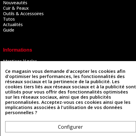
Nouveautés
Cuir & Peaux
Outils & Accessoires
Tutos
Actualités
Guide
Informations
Mentions légales
Conditions Générales de Vente
Ce magasin vous demande d'accepter les cookies afin
Politique de confidentialité
d'optimiser les performances, les fonctionnalités des
Politique des cookies
réseaux sociaux et la pertinence de la publicité. Les
Contactez-nous
cookies tiers liés aux réseaux sociaux et à la publicité sont
utilisés pour vous offrir des fonctionnalités optimisées
sur les réseaux sociaux, ainsi que des publicités
personnalisées. Acceptez-vous ces cookies ainsi que les
Coordonnées
implications associées à l'utilisation de vos données
personnelles ?
493 Chemin de Catougnac
05 63 34 51 88
81300 Graulhet
contact@cuirenstock.com
Configurer